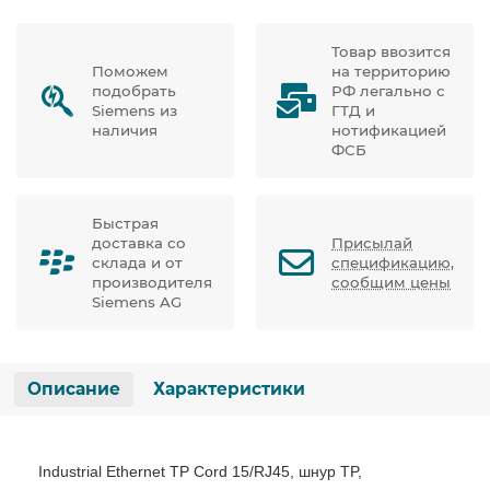
Товар ввозится
Поможем
на территорию
подобрать
РФ легально с
Siemens из
ГТД и
наличия
нотификацией
ФСБ
Быстрая
доставка со
Присылай
склада и от
спецификацию,
производителя
сообщим цены
Siemens AG
Описание
Характеристики
Industrial Ethernet TP Cord 15/RJ45, шнур TP,