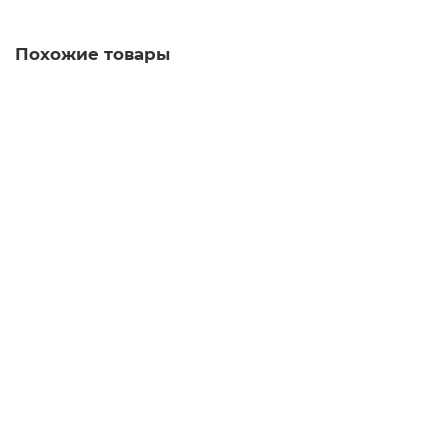
Похожие товары
6XV1850-2ME50 Шнур TP
Уточняйте у менеджера
Запросить цену
6XV1850-2LN10 Шнур TP
Уточняйте у менеджера
Запросить цену