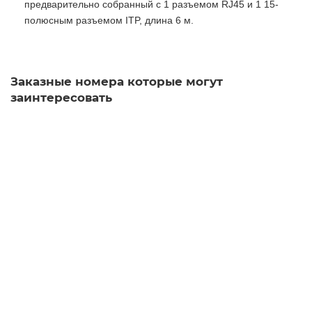
предварительно собранный с 1 разъемом RJ45 и 1 15-
полюсным разъемом ITP, длина 6 м.
Заказные номера которые могут
заинтересовать
6XV1830-3GH10 Сетевой кабель
Уточняйте у менеджера
1 250 рублей
В корзину