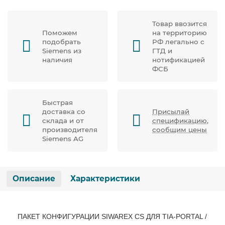
Товар ввозится
Поможем
на территорию
подобрать
РФ легально с
Siemens из
ГТД и
наличия
нотификацией
ФСБ
Быстрая
доставка со
Присылай
склада и от
спецификацию,
производителя
сообщим цены
Siemens AG
Описание
Характеристики
ПАКЕТ КОНФИГУРАЦИИ SIWAREX CS ДЛЯ TIA-PORTAL /