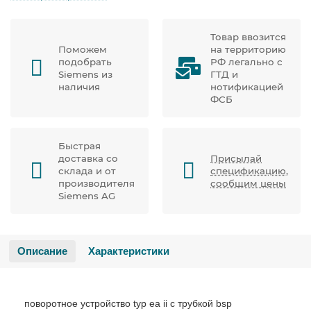
Товар ввозится
Поможем
на территорию
подобрать
РФ легально с
Siemens из
ГТД и
наличия
нотификацией
ФСБ
Быстрая
доставка со
Присылай
склада и от
спецификацию,
производителя
сообщим цены
Siemens AG
Описание
Характеристики
поворотное устройство typ ea ii с трубкой bsp