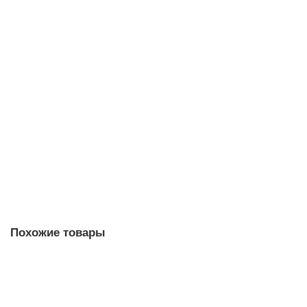
140 505 рублей
В корзину
7ML5117-1DD07-4AF3-Z C19
Уточняйте у менеджера
67 753 рублей
В корзину
Похожие товары
7ML1830-1AQ Установочный фланец Typ EA