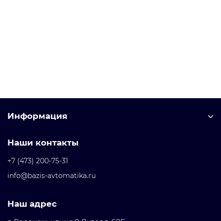
8UD1900-2WA00 Аксессуар и запасные части
Уточняйте у менеджера
1 337 рублей
В корзину
Информация
Наши контакты
+7 (473) 200-75-31
info@bazis-avtomatika.ru
Наш адрес