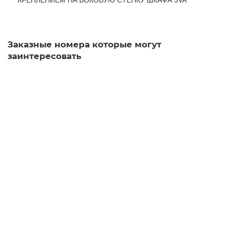
КРЕПЛЕНИЕМ НА БОКОВУЮ СТЕНКУ ШКАФА 3VA
Заказные номера которые могут
заинтересовать
8UD1900-6GA00
Уточняйте у менеджера
4 470 рублей
В корзину
8UD1900-3GA00
Уточняйте у менеджера