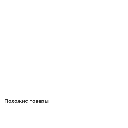
5 853 рублей
В корзину
8UD1131-2AE21
Уточняйте у менеджера
6 581 рублей
В корзину
Похожие товары