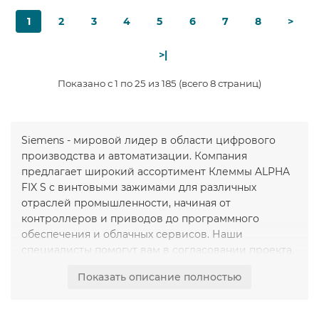
1
2
3
4
5
6
7
8
>
>|
Показано с 1 по 25 из 185 (всего 8 страниц)
Siemens - мировой лидер в области цифрового
производства и автоматизации. Компания
предлагает широкий ассортимент Клеммы ALPHA
FIX S с винтовыми зажимами для различных
отраслей промышленности, начиная от
контроллеров и приводов до программного
обеспечения и облачных сервисов. Наши
специалисты помогут вам в согласовании проекта,
замене снятого с производства оборудования на
Показать описание полностью
актуальные модели из наличия или под заказ.
Клеммы ALPHA FIX S с винтовыми зажимами
Siemens мы можем предложить из наличия в