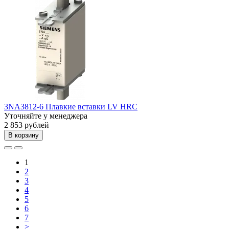
3NA3812-6 Плавкие вставки LV HRC
Уточняйте у менеджера
2 853 рублей
В корзину
1
2
3
4
5
6
7
>