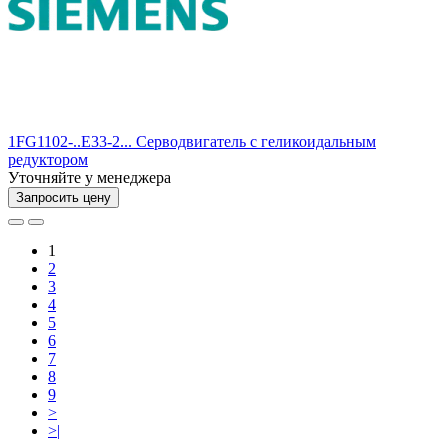
1FG1102-..E33-2... Серводвигатель с геликоидальным
редуктором
Уточняйте у менеджера
Запросить цену
1
2
3
4
5
6
7
8
9
>
>|