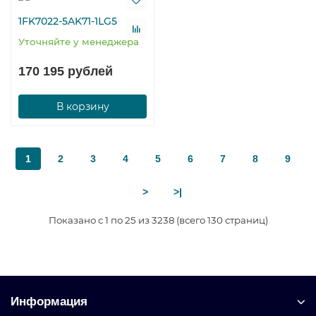
1FK7022-5AK71-1LG5
Уточняйте у менеджера
170 195 рублей
В корзину
1
2
3
4
5
6
7
8
9
>
>|
Показано с 1 по 25 из 3238 (всего 130 страниц)
Информация