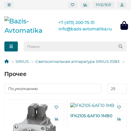
РУБЛЕЙ
+7 (473) 200-75-31
info@bazis-avtomatika.ru
SIRIUS
Светосигнальная аппаратура SIRIUS 3SB3
П
Прочее
1FK2105-6AF10-1MB0