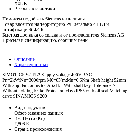
X0DK
Все характеристики
Поможем подобрать Siemens из наличия
Товар ввозится на территорию РФ легально с ГТД и
нотификацией ФСБ
Быстрая доставка со склада и от производителя Siemens AG
Присылай спецификацию, сообщим цены
Описание
Характеристики
SIMOTICS S-1FL2 Supply voltage 400V 3AC
Pn=2kW;Nn=3000rpm M0=8Nm;Mn=6.6Nm Shaft height 52mm
With angular connector AS21bit With shaft key, Tolerance N
Without holding brake Protection class IP65 with oil seal Matching
drive SINAMICS S200
Вид продуктов
Обзор заказных данных
Вес Нетто (Кг)
7,806 Кг
Страна происхождения