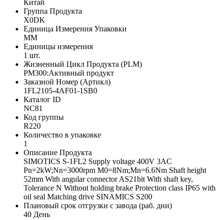
Китай
Группа Продукта
X0DK
Единица Измерения Упаковки
MM
Единицы измерения
1 шт.
Жизненный Цикл Продукта (PLM)
PM300:Активный продукт
Заказной Номер (Артикл)
1FL2105-4AF01-1SB0
Каталог ID
NC81
Код группы
R220
Количество в упаковке
1
Описание Продукта
SIMOTICS S-1FL2 Supply voltage 400V 3AC
Pn=2kW;Nn=3000rpm M0=8Nm;Mn=6.6Nm Shaft height
52mm With angular connector AS21bit With shaft key,
Tolerance N Without holding brake Protection class IP65 with
oil seal Matching drive SINAMICS S200
Плановый срок отгрузки с завода (раб. дни)
40 День