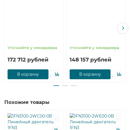
оптимизированной структуры электрошкафов.
Частотные регуляторы SINAMICS 1FN3100-2NC80-0BA1
свободно комбинируют двигатели различных мощностей
и функциональности.
К преимуществам SINAMICS 1FN3100-2NC80-0BA1
можно отнести:
Уточняйте у менеджера
Уточняйте у менеджера
Эргономичность;
172 712 рублей
148 157 рублей
Простую установку и настройку;
Гибкость параметрирования.
В корзину
В корзину
Диапазон мощностей(номинальных) синхронного
встраиваемого электронного двигателя 1FN3100-2NC80-
0BA1 SINAMICS составляет 0,12-4,500 кW.
Преобразователи SINAMICS 1FN3100-2NC80-0BA1
Похожие товары
СИМЕНС производятся в комплектациях для
индивидуального или многодвигательного привода.
SINAMICS 1FN3100-2NC80-0BA1 СИМЕНС – лучшее
решение для производительности и гибкости.