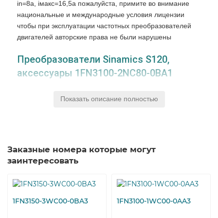
in=8a, iмакс=16,5a пожалуйста, примите во внимание
национальные и международные условия лицензии
чтобы при эксплуатации частотных преобразователей
двигателей авторские права не были нарушены
Преобразователи Sinamics S120,
аксессуары 1FN3100-2NC80-0BA1
Модульные частотные регуляторы СИМЕНС SINAMICS
Показать описание полностью
1FN3100-2NC80-0BA1, разработаны для
высокопроизводительных решений в станкостроении и
машиностроении.
Прибор позволяет покупателю выбрать при помощи
Заказные номера которые могут
настройки параметров любой режим управления:
заинтересовать
скалярный, или серво, при этом изменения аппаратной
части не происходит.
Частотные преобразователи 1FN3100-2NC80-0BA1
1FN3150-3WC00-0BA3
1FN3100-1WC00-0AA3
SINAMICS представлены в разных концепциях
охлаждения, что позволяет добиться наиболее