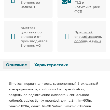
Siemens из
ГТД и
наличия
нотификацией
ФСБ
Быстрая
доставка со
Присылай
склада и от
спецификацию,
производителя
сообщим цены
Siemens AG
Описание
Характеристики
Simotics l первичная часть, компонентный 3-ех фазный
электродвигатель, continuous load specification,
раздельное подключение силового и сигнального
кабелей, cables tightly mounted, длина 2m, fn=605н,
fмакс=1020н, vмакс_fn=307m/min, vmax=170m/мин