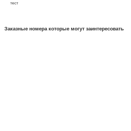
тест
Заказные номера которые могут заинтересовать
3KD5032-0QE10-0
Уточняйте у менеджера
79 621 рублей
В корзину
3KD5230-0RE20-0
Уточняйте у менеджера