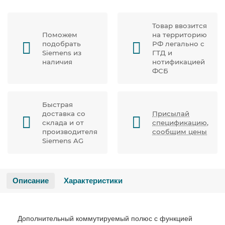
Товар ввозится
Поможем
на территорию
подобрать
РФ легально с
Siemens из
ГТД и
наличия
нотификацией
ФСБ
Быстрая
доставка со
Присылай
склада и от
спецификацию,
производителя
сообщим цены
Siemens AG
Описание
Характеристики
Дополнительный коммутируемый полюс с функцией