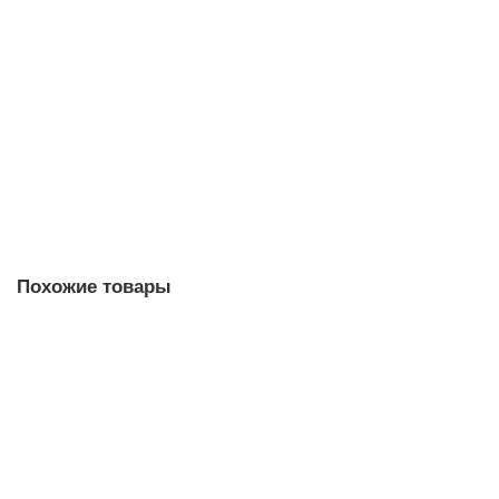
3KF1308-4LB11 3KF Выключатели-разъединители с
предохранителями
Уточняйте у менеджера
Запросить цену
Похожие товары
3KD9103-5 Аксессуар и запасные части
Уточняйте у менеджера
1 757 рублей