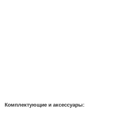
30 693 рублей
В корзину
3KD3032-2NE10-0
Уточняйте у менеджера
8 945 рублей
В корзину
Комплектующие и аксессуары:
3KD9103-1 Аксессуар и запасные части