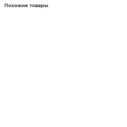
Похожие товары
3KL5230-1GB01 Навеска и встраивание
Уточняйте у менеджера
Запросить цену