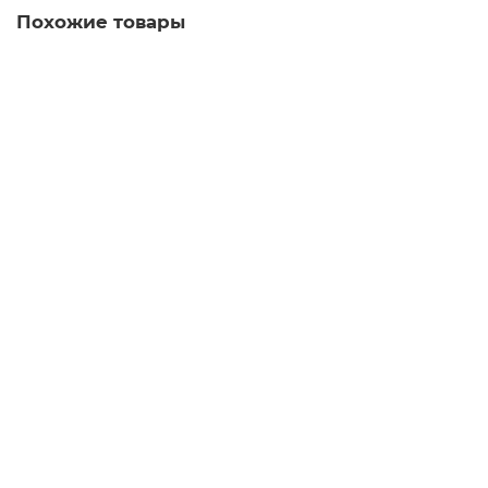
Похожие товары
3KX3552-3DB01 Принадлежности
Уточняйте у менеджера
Запросить цену
3KX3536-1AA Принадлежности
Уточняйте у менеджера
Запросить цену