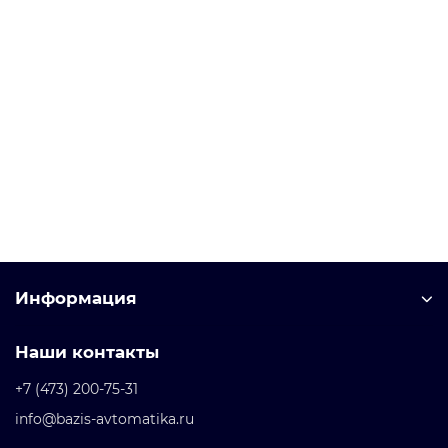
3KX3552-3EA01 Принадлежности
Уточняйте у менеджера
13 254 рублей
В корзину
Информация
Наши контакты
+7 (473) 200-75-31
info@bazis-avtomatika.ru