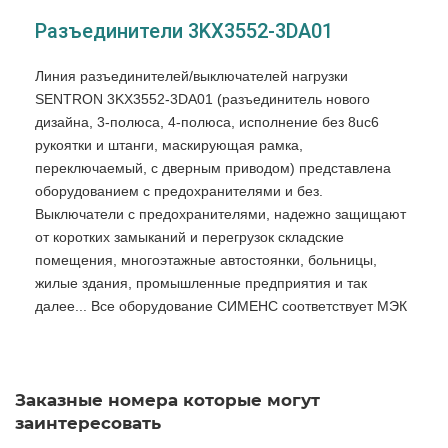
Разъединители 3KX3552-3DA01
Линия разъединителей/выключателей нагрузки
SENTRON 3KX3552-3DA01 (разъединитель нового
дизайна, 3-полюса, 4-полюса, исполнение без 8uc6
рукоятки и штанги, маскирующая рамка,
переключаемый, с дверным приводом) представлена
оборудованием с предохранителями и без.
Выключатели с предохранителями, надежно защищают
от коротких замыканий и перегрузок складские
помещения, многоэтажные автостоянки, больницы,
жилые здания, промышленные предприятия и так
далее... Все оборудование СИМЕНС соответствует МЭК
60947-3.
Разъединители 3KX3552-3DA01 применяются для
отключения щитов управления или распределительных
Заказные номера которые могут
шкафов во время техобслуживания или при ремонтных
заинтересовать
работах, для локального отключения определенных