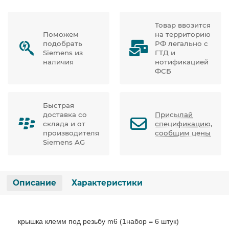
Товар ввозится
Поможем
на территорию
подобрать
РФ легально с
Siemens из
ГТД и
наличия
нотификацией
ФСБ
Быстрая
доставка со
Присылай
склада и от
спецификацию,
производителя
сообщим цены
Siemens AG
Описание
Характеристики
крышка клемм под резьбу m6 (1набор = 6 штук)