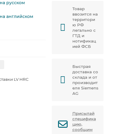
 на русском
Товар
ввозится на
 на английском
территори
ю РФ
легально с
ГТД и
нотификац
ией ФСБ
Быстрая
доставка со
склада и от
ставки LV HRC
производит
еля Siemens
AG
Присылай
специфика
цию,
сообщим