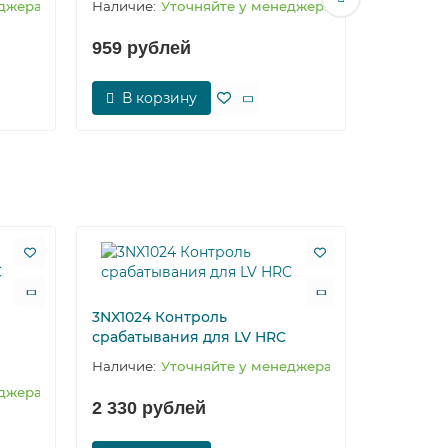
еджера
Уточняйте у менеджера
959 рублей
2 719 
В корзину
В ко
3NX1024 Контроль
срабатывания для LV HRC
Уточняйте у менеджера
еджера
2 330 рублей