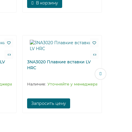
В корзину
 LV
3NA3020 Плавкие вставки LV
3NA3024
HRC
HRC
еджера
Уточняйте у менеджера
Запросить цену
Запрос