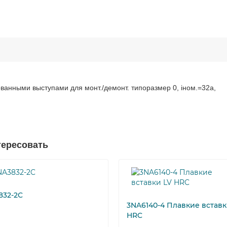
ованными выступами для монт./демонт. типоразмер 0, iном.=32a,
тересовать
832-2C
3NA6140-4 Плавкие вставк
HRC