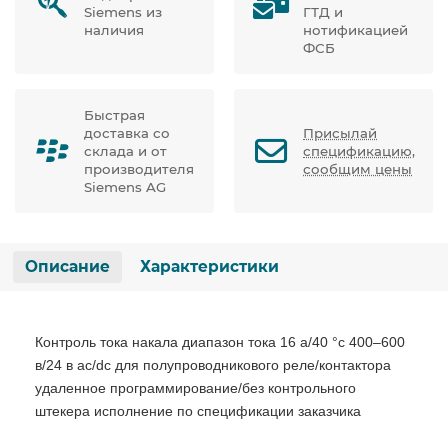
Siemens из
ГТД и
наличия
нотификацией
ФСБ
Быстрая
доставка со
Присылай
склада и от
спецификацию,
производителя
сообщим цены
Siemens AG
Описание
Характеристики
Контроль тока накала диапазон тока 16 a/40 °c 400–600
в/24 в ac/dc для полупроводникового реле/контактора
удаленное программирование/без контрольного
штекера исполнение по спецификации заказчика