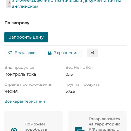
3RF2916-0JA16-1KK0 Техническая документация на
английском
По запросу
Запросить цену
В закладки
В сравнение
Вид продуктов
Вес Нетто (Кг)
Контроль тока
0.13
Страна происхождения
Группа Продукта
Чехия
3726
Все характеристики
Товар ввозится
Поможем
на территорию
подобрать
РФ легально с