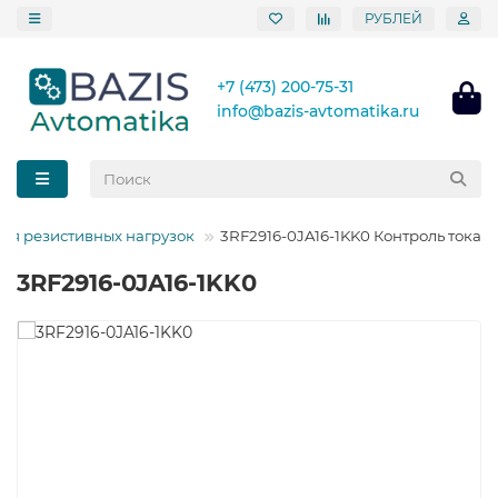
РУБЛЕЙ
+7 (473) 200-75-31
info@bazis-avtomatika.ru
ля резистивных нагрузок
3RF2916-0JA16-1KK0 Контроль тока
3RF2916-0JA16-1KK0