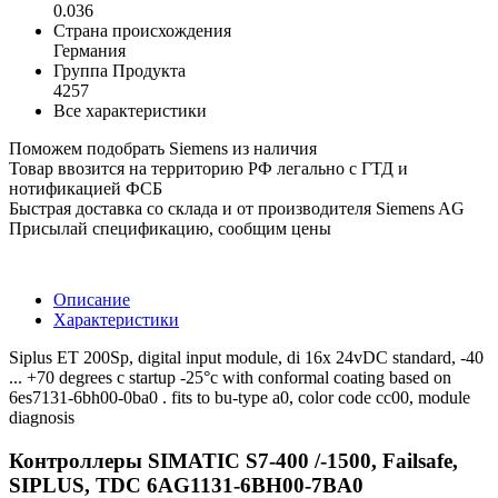
0.036
Страна происхождения
Германия
Группа Продукта
4257
Все характеристики
Поможем подобрать Siemens из наличия
Товар ввозится на территорию РФ легально с ГТД и
нотификацией ФСБ
Быстрая доставка со склада и от производителя Siemens AG
Присылай спецификацию, сообщим цены
Описание
Характеристики
Siplus ET 200Sp, digital input module, di 16x 24vDC standard, -40
... +70 degrees c startup -25°c with conformal coating based on
6es7131-6bh00-0ba0 . fits to bu-type a0, color code cc00, module
diagnosis
Контроллеры SIMATIC S7-400 /-1500, Failsafe,
SIPLUS, TDC 6AG1131-6BH00-7BA0