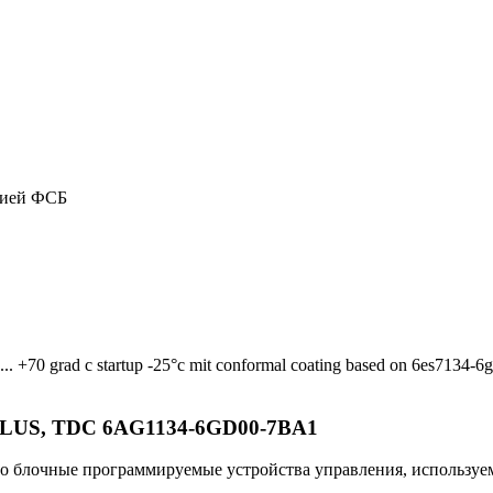
цией ФСБ
... +70 grad c startup -25°c mit conformal coating based on 6es7134-6gd
SIPLUS, TDC 6AG1134-6GD00-7BA1
очные программируемые устройства управления, используемые