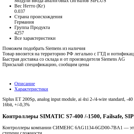
Модули ввода аналоговых сигналов SIPLUS
Вес Нетто (Кг)
0.037
Страна происхождения
Германия
Группа Продукта
4257
Все характеристики
Поможем подобрать Siemens из наличия
Товар ввозится на территорию РФ легально с ГТД и нотифика
Быстрая доставка со склада и от производителя Siemens AG
Присылай спецификацию, сообщим цены
Описание
Характеристики
Siplus ET 200Sp, analog input module, ai 4xi 2-/4-wire standard, -40 
16bit, +/-0,3%
Контроллеры SIMATIC S7-400 /-1500, Failsafe, 
Контроллеры компании СИМЕНС 6AG1134-6GD00-7BA1 — это бл
степени сложности.