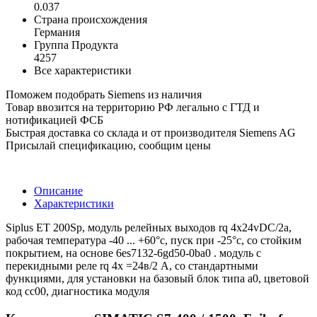
0.037
Страна происхождения
Германия
Группа Продукта
4257
Все характеристики
Поможем подобрать Siemens из наличия
Товар ввозится на территорию РФ легально с ГТД и
нотификацией ФСБ
Быстрая доставка со склада и от производителя Siemens AG
Присылай спецификацию, сообщим цены
Описание
Характеристики
Siplus ET 200Sp, модуль релейных выходов rq 4x24vDC/2a,
рабочая температура -40 ... +60°c, пуск при -25°c, со стойким
покрытием, на основе 6es7132-6gd50-0ba0 . модуль с
перекидными реле rq 4x =24в/2 А, со стандартными
функциями, для установки на базовый блок типа a0, цветовой
код cc00, диагностика модуля