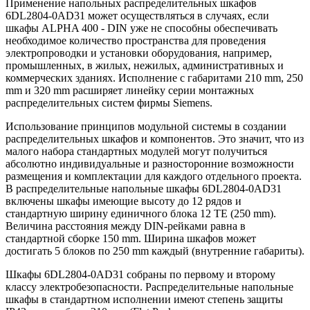
Применение напольных распределительных шкафов
6DL2804-0AD31 может осуществляться в случаях, если
шкафы ALPHA 400 - DIN уже не способны обеспечивать
необходимое количество пространства для проведения
электропроводки и установки оборудования, например,
промышленных, в жилых, нежилых, административных и
коммерческих зданиях. Исполнение с габаритами 210 mm, 250
mm и 320 mm расширяет линейку серии монтажных
распределительных систем фирмы Siemens.
Использование принципов модульной системы в создании
распределительных шкафов и компонентов. Это значит, что из
малого набора стандартных модулей могут получиться
абсолютно индивидуальные и разносторонние возможности
размещения и комплектации для каждого отдельного проекта.
В распределительные напольные шкафы 6DL2804-0AD31
включены шкафы имеющие высоту до 12 рядов и
стандартную ширину единичного блока 12 TE (250 mm).
Величина расстояния между DIN-рейками равна в
стандартной сборке 150 mm. Ширина шкафов может
достигать 5 блоков по 250 mm каждый (внутренние габариты).
Шкафы 6DL2804-0AD31 собраны по первому и второму
классу электробезопасности. Распределительные напольные
шкафы в стандартном исполнении имеют степень защиты