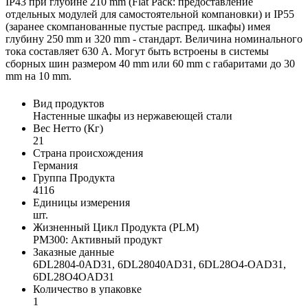
IP43 при глубине 210 mm (Flat Pack: предоставление
отдельных модулей для самостоятельной компановки) и IP55
(заранее скомпанованные пустые распред. шкафы) имея
глубину 250 mm и 320 mm - стандарт. Величина номинального
тока составляет 630 A. Могут быть встроены в системы
сборных шин размером 40 mm или 60 mm с габаритами до 30
mm на 10 mm.
Вид продуктов
Настенные шкафы из нержавеющей стали
Вес Нетто (Кг)
21
Страна происхождения
Германия
Группа Продукта
4116
Единицы измерения
шт.
Жизненный Цикл Продукта (PLM)
PM300: Активный продукт
Заказные данные
6DL2804-0AD31, 6DL28040AD31, 6DL28O4-OAD31,
6DL28O4OAD31
Количество в упаковке
1