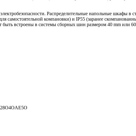
электробезопасности. Распределительные напольные шкафы в с
 для самостоятельной компановки) и IP55 (заранее скомпанован
ут быть встроены в системы сборных шин размером 40 mm или 60
DL28O4OAE5O