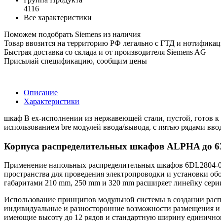
4116
Все характеристики
Поможем подобрать Siemens из наличия
Товар ввозится на территорию РФ легально с ГТД и нотифика
Быстрая доставка со склада и от производителя Siemens AG
Присылай спецификацию, сообщим цены
Описание
Характеристики
шкаф В ex-исполнении из нержавеющей стали, пустой, готов к у
использованием bre модулей ввода/вывода, с пятью рядами вво
Корпуса распределительных шкафов ALPHA до 
Применение напольных распределительных шкафов 6DL2804-0A
пространства для проведения электропроводки и установки о
габаритами 210 mm, 250 mm и 320 mm расширяет линейку сери
Использование принципов модульной системы в создании распр
индивидуальные и разносторонние возможности размещения и
имеющие высоту до 12 рядов и стандартную ширину единичног