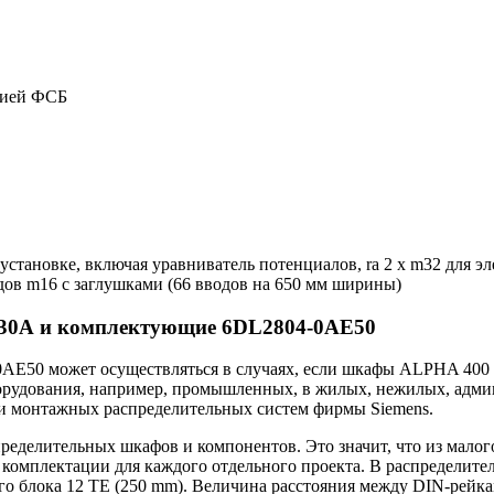
цией ФСБ
становке, включая уравниватель потенциалов, ra 2 x m32 для эл
дов m16 с заглушками (66 вводов на 650 мм ширины)
630А и комплектующие 6DL2804-0AE50
E50 может осуществляться в случаях, если шкафы ALPHA 400 -
борудования, например, промышленных, в жилых, нежилых, адми
и монтажных распределительных систем фирмы Siemens.
еделительных шкафов и компонентов. Это значит, что из малог
 комплектации для каждого отдельного проекта. В распредел
о блока 12 TE (250 mm). Величина расстояния между DIN-рейк