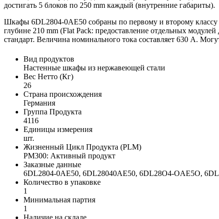
достигать 5 блоков по 250 mm каждый (внутренние габариты).
Шкафы 6DL2804-0AE50 собраны по первому и второму классу 
глубине 210 mm (Flat Pack: предоставление отдельных модулей
стандарт. Величина номинального тока составляет 630 A. Мог
Вид продуктов
Настенные шкафы из нержавеющей стали
Вес Нетто (Кг)
26
Страна происхождения
Германия
Группа Продукта
4116
Единицы измерения
шт.
Жизненный Цикл Продукта (PLM)
PM300: Активный продукт
Заказные данные
6DL2804-0AE50, 6DL28040AE50, 6DL28O4-OAE5O, 6
Количество в упаковке
1
Минимальная партия
1
Наличие на складе