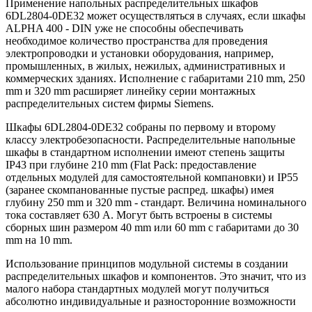
Применение напольных распределительных шкафов
6DL2804-0DE32 может осуществляться в случаях, если шкафы
ALPHA 400 - DIN уже не способны обеспечивать
необходимое количество пространства для проведения
электропроводки и установки оборудования, например,
промышленных, в жилых, нежилых, административных и
коммерческих зданиях. Исполнение с габаритами 210 mm, 250
mm и 320 mm расширяет линейку серии монтажных
распределительных систем фирмы Siemens.
Шкафы 6DL2804-0DE32 собраны по первому и второму
классу электробезопасности. Распределительные напольные
шкафы в стандартном исполнении имеют степень защиты
IP43 при глубине 210 mm (Flat Pack: предоставление
отдельных модулей для самостоятельной компановки) и IP55
(заранее скомпанованные пустые распред. шкафы) имея
глубину 250 mm и 320 mm - стандарт. Величина номинального
тока составляет 630 A. Могут быть встроены в системы
сборных шин размером 40 mm или 60 mm с габаритами до 30
mm на 10 mm.
Использование принципов модульной системы в создании
распределительных шкафов и компонентов. Это значит, что из
малого набора стандартных модулей могут получиться
абсолютно индивидуальные и разносторонние возможности