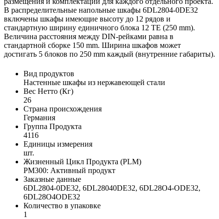
размещения и комплектации для каждого отдельного проекта.
В распределительные напольные шкафы 6DL2804-0DE32
включены шкафы имеющие высоту до 12 рядов и
стандартную ширину единичного блока 12 TE (250 mm).
Величина расстояния между DIN-рейками равна в
стандартной сборке 150 mm. Ширина шкафов может
достигать 5 блоков по 250 mm каждый (внутренние габариты).
Вид продуктов
Настенные шкафы из нержавеющей стали
Вес Нетто (Кг)
26
Страна происхождения
Германия
Группа Продукта
4116
Единицы измерения
шт.
Жизненный Цикл Продукта (PLM)
PM300: Активный продукт
Заказные данные
6DL2804-0DE32, 6DL28040DE32, 6DL28O4-ODE32,
6DL28O4ODE32
Количество в упаковке
1