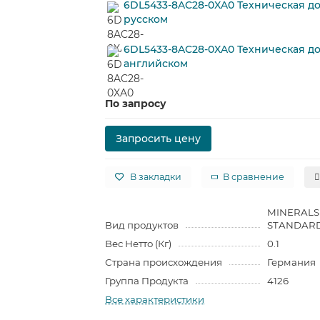
6DL5433-8AC28-0XA0 Техническая д
русском
6DL5433-8AC28-0XA0 Техническая д
английском
По запросу
Запросить цену
В закладки
В сравнение
MINERALS
Вид продуктов
STANDAR
Вес Нетто (Кг)
0.1
Страна происхождения
Германия
Группа Продукта
4126
Все характеристики