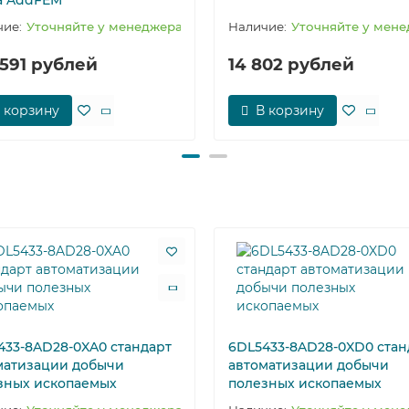
а AddFEM
Уточняйте у менеджера
Уточняйте у мен
 591 рублей
14 802 рублей
 корзину
В корзину
433-8AD28-0XA0 стандарт
6DL5433-8AD28-0XD0 стан
матизации добычи
автоматизации добычи
зных ископаемых
полезных ископаемых