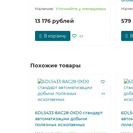
блок
Уточняйте у менеджера
13 176 рублей
579
В корзину
В
Похожие товары
6DL5433-8AC28-0XD0 стандарт
6DL5
автоматизации добычи
авто
полезных ископаемых
поле