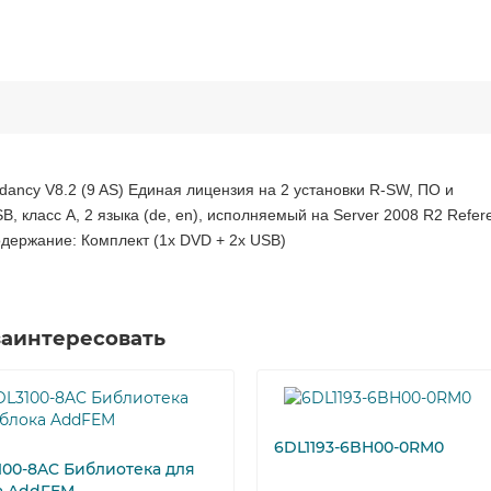
ancy V8.2 (9 AS) Единая лицензия на 2 установки R-SW, ПО и
 класс A, 2 языка (de, en), исполняемый на Server 2008 R2 Refer
** Содержание: Комплект (1х DVD + 2х USB)
заинтересовать
6DL1193-6BH00-0RM0
100-8AC Библиотека для