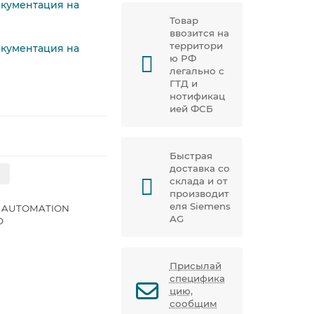
окументация на
Товар
ввозится на
территори
окументация на
ю РФ
легально с
ГТД и
нотификац
ией ФСБ
Быстрая
доставка со
склада и от
производит
еля Siemens
 AUTOMATION
AG
D
Присылай
специфика
цию,
сообщим