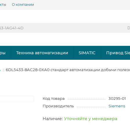
кты
О компании
ры
Техника автоматизации
SIMATIC
Привод Si
ь
6DL5433-8AC28-0XA0 стандарт автоматизации добычи полез
Код товара
30295-01
Производитель
Siemens
Уточняйте у менеджера