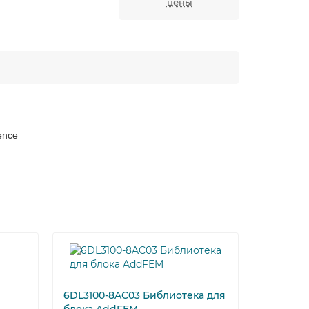
цены
ence
6DL1131-
6DL3100-8AC03 Библиотека для