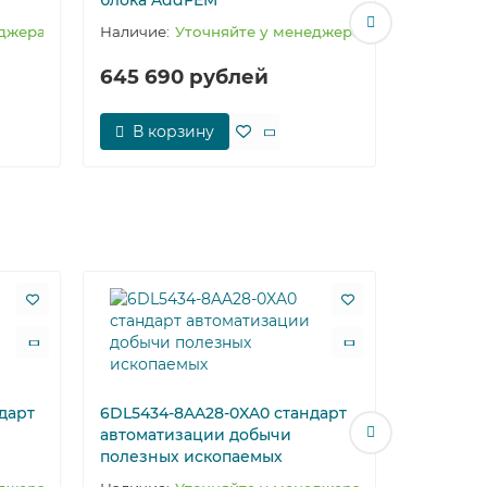
блока AddFEM
еджера
Уточняйте у менеджера
645 690 рублей
56 947
В корзину
В ко
дарт
6DL5434-8AA28-0XA0 стандарт
6DL5436
автоматизации добычи
автомат
полезных ископаемых
полезны