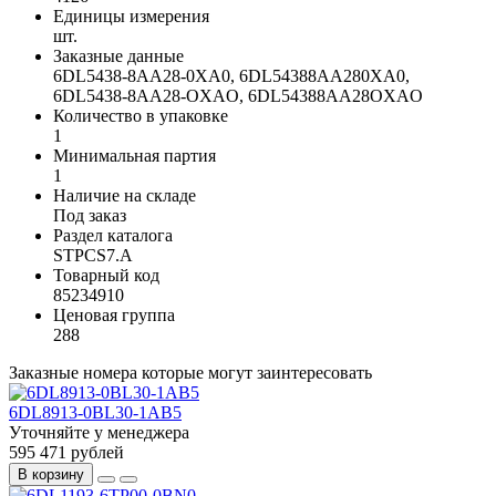
Единицы измерения
шт.
Заказные данные
6DL5438-8AA28-0XA0, 6DL54388AA280XA0,
6DL5438-8AA28-OXAO, 6DL54388AA28OXAO
Количество в упаковке
1
Минимальная партия
1
Наличие на складе
Под заказ
Раздел каталога
STPCS7.A
Товарный код
85234910
Ценовая группа
288
Заказные номера которые могут заинтересовать
6DL8913-0BL30-1AB5
Уточняйте у менеджера
595 471 рублей
В корзину