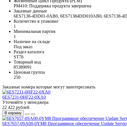
Жизненный Цикл Продукта (PLM)
PM410: Поддержка продукта завершена
Заказные данные
6ES7138-4DD01-0AB0, 6ES71384DD010AB0, 6ES7138
Количество в упаковке
1
Минимальная партия
1
Наличие на складе
Под заказ
Раздел каталога
ST76
Товарный код
85389091
Ценовая группа
250
Заказные номера которые могут заинтересовать
6ES7231-0HF22-0XA0
Уточняйте у менеджера
22 422 рублей
В корзину
6ES7657-0SA00-0YM8 Программное обеспечение Update Servic