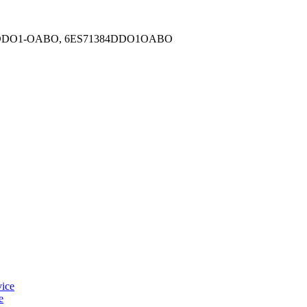
-4DDO1-OABO, 6ES71384DDO1OABO
e