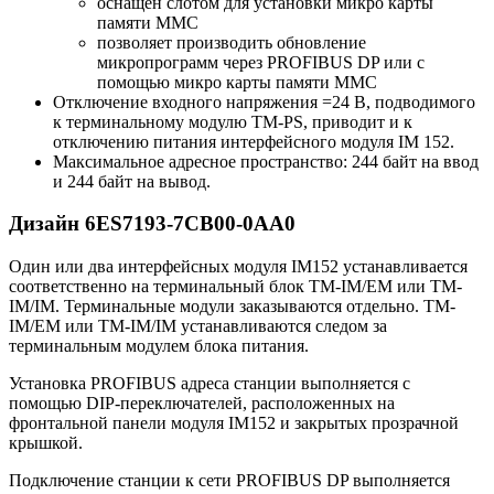
оснащен слотом для установки микро карты
памяти MMC
позволяет производить обновление
микропрограмм через PROFIBUS DP или с
помощью микро карты памяти MMC
Отключение входного напряжения =24 В, подводимого
к терминальному модулю TM-PS, приводит и к
отключению питания интерфейсного модуля IM 152.
Максимальное адресное пространство: 244 байт на ввод
и 244 байт на вывод.
Дизайн 6ES7193-7CB00-0AA0
Один или два интерфейсных модуля IM152 устанавливается
соответственно на терминальный блок TM-IM/EM или TM-
IM/IM. Терминальные модули заказываются отдельно. TM-
IM/EM или TM-IM/IM устанавливаются следом за
терминальным модулем блока питания.
Установка PROFIBUS адреса станции выполняется с
помощью DIP-переключателей, расположенных на
фронтальной панели модуля IM152 и закрытых прозрачной
крышкой.
Подключение станции к сети PROFIBUS DP выполняется