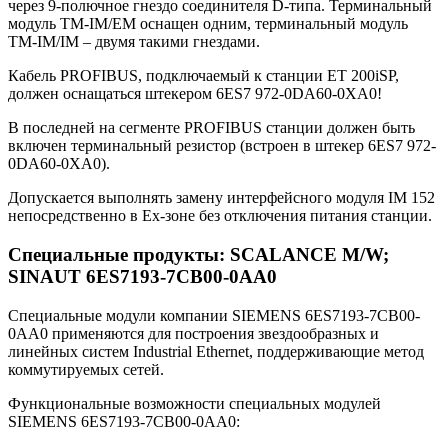
через 9-полючное гнездо соединителя D-типа. Терминальный
модуль TM-IM/EM оснащен одним, терминальный модуль
TM-IM/IM – двумя такими гнездами.
Кабель PROFIBUS, подключаемый к станции ET 200iSP,
должен оснащаться штекером 6ES7 972-0DA60-0XA0!
В последней на сегменте PROFIBUS станции должен быть
включен терминальный резистор (встроен в штекер 6ES7 972-
0DA60-0XA0).
Допускается выполнять замену интерфейсного модуля IM 152
непосредственно в Ex-зоне без отключения питания станции.
Специальные продукты: SCALANCE M/W;
SINAUT 6ES7193-7CB00-0AA0
Специальные модули компании SIEMENS 6ES7193-7CB00-
0AA0 применяются для построения звездообразных и
линейных систем Industrial Ethernet, поддерживающие метод
коммутируемых сетей.
Функциональные возможности специальных модулей
SIEMENS 6ES7193-7CB00-0AA0: