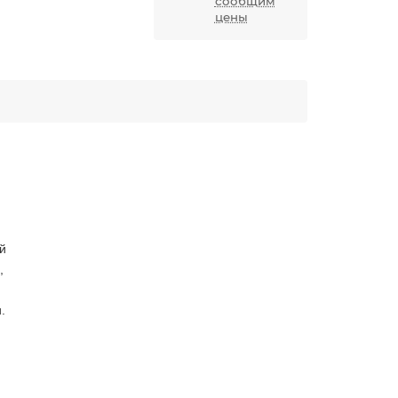
сообщим
цены
й
,
.