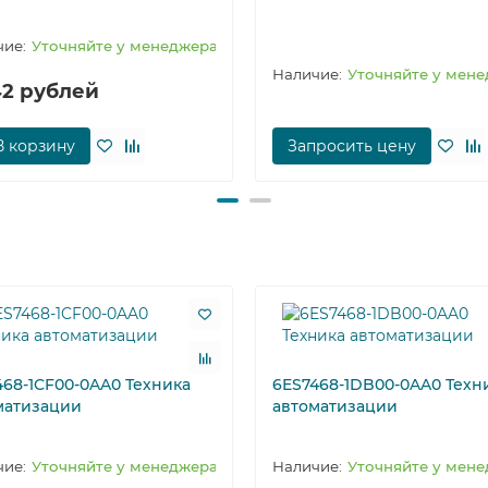
апуск производства в случае отказа контроллера;
Уточняйте у менеджера
х материалов (например, в фармацевтической промышленности);
Уточняйте у мен
стороны обслуживающего персонала;
42 рублей
луживающего персонала.
A0 предназначены для построения систем автоматики безопасно
В корзину
Запросить цену
ние отказов не влечет за собой появление опасности для жизни
грязнению окружающей природной среды. Контроллеры выпускаются
, в которой возникновение отказов приводит к переводу технолог
становке производственного процесса.
ивоаварийной защиты, аналогичная по своему назначению контрол
4681CB000AA0 могут создаваться системы противоаварийной защ
468-1CF00-0AA0 Техника
6ES7468-1DB00-0AA0 Техн
матизации
автоматизации
9250/ DIN V VDE 0801;
61508;
Уточняйте у менеджера
Уточняйте у мен