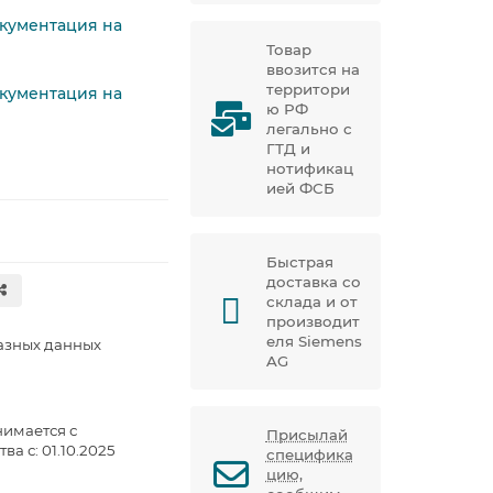
окументация на
Товар
ввозится на
территори
окументация на
ю РФ
легально с
ГТД и
нотификац
ией ФСБ
Быстрая
доставка со
склада и от
производит
еля Siemens
азных данных
AG
нимается с
Присылай
ва с: 01.10.2025
специфика
цию,