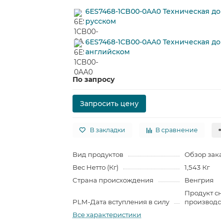
6ES7468-1CB00-0AA0 Техническая д
русском
6ES7468-1CB00-0AA0 Техническая д
английском
По запросу
Запросить цену
В закладки
В сравнение
Вид продуктов
Обзор зак
Вес Нетто (Кг)
1,543 Кг
Страна происхождения
Венгрия
Продукт с
PLM-Дата вступления в силу
производст
Все характеристики