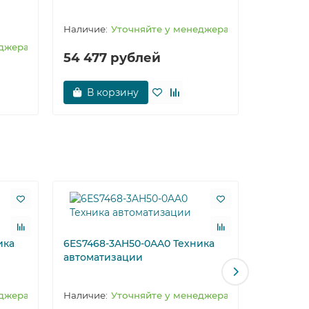
6ES7658
обслужи
Уточняйте у менеджера
еджера
54 477 рублей
сти и
В корзину
Запрос
 в двух
ического
леру
иты,
ика
6ES7468-3AH50-0AA0 Техника
6ES7468
автоматизации
автомат
еджера
Уточняйте у менеджера
76 023