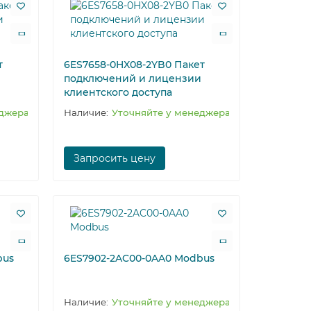
т
6ES7658-0HX08-2YB0 Пакет
подключений и лицензии
клиентского доступа
еджера
Уточняйте у менеджера
Запросить цену
bus
6ES7902-2AC00-0AA0 Modbus
Уточняйте у менеджера