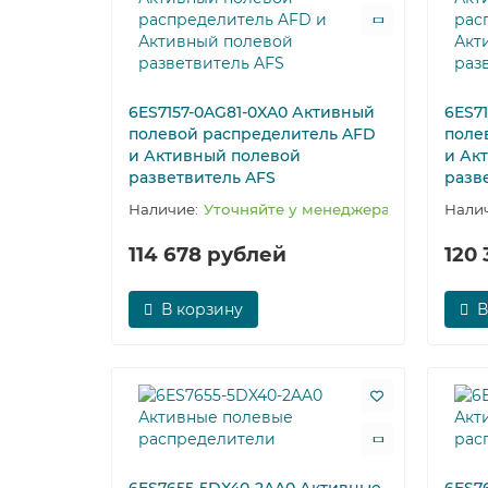
6ES7157-0AG81-0XA0 Активный
6ES7
полевой распределитель AFD
поле
и Активный полевой
и Ак
разветвитель AFS
разв
Уточняйте у менеджера
114 678 рублей
120
В корзину
В