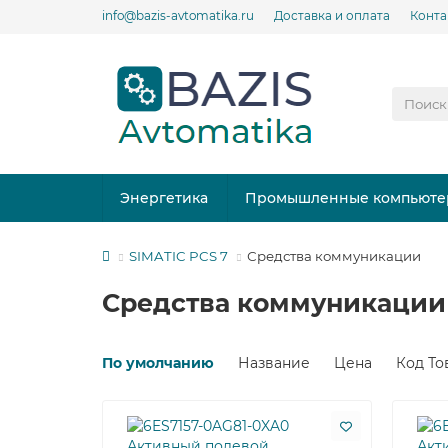
info@bazis-avtomatika.ru
Доставка и оплата
Конта
Энергетика
Промышленные компьюте
SIMATIC PCS 7
Средства коммуникации
Средства коммуникации
По умолчанию
Название
Цена
Код То