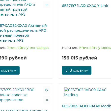
6ES7197-1LA12-0XA0 Y-Link
157-0AG82-0XA0 Активный
вой распределитель AFD
тивный полевой
етвитель AFS
Уточняйте у менеджера
Уточняйте у мен
 390 рублей
156 015 рублей
 корзину
В корзину
6ES7902-1AD00-0AA0 Mod