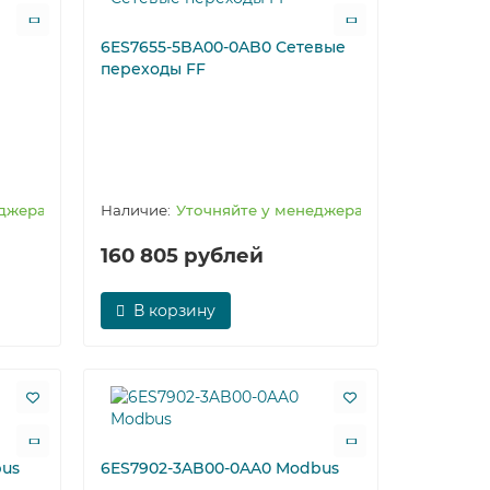
6ES7655-5BA00-0AB0 Сетевые
переходы FF
еджера
Уточняйте у менеджера
160 805 рублей
В корзину
bus
6ES7902-3AB00-0AA0 Modbus