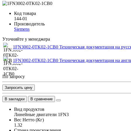
Код товара
144-01
Производитель
Siemens
Уточняйте у менеджера
1FN3002-0TK02-1CB0 Техническая документация на русс
1FN3002-0TK02-1CB0 Техническая документация на англ
По запросу
Запросить цену
В закладки
В сравнение
Вид продуктов
Линейные двигатели 1FN3
Вес Нетто (Кг)
1.32
Страна происхождения