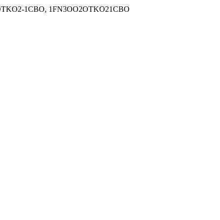
2-OTKO2-1CBO, 1FN3OO2OTKO21CBO