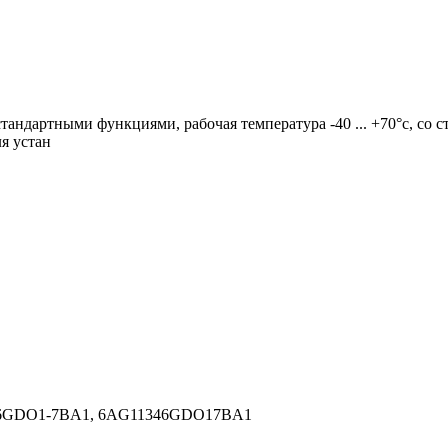
со стандартными функциями, рабочая температура -40 ... +70°c, со
ля устан
-6GDO1-7BA1, 6AG11346GDO17BA1