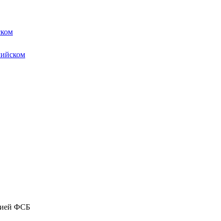
ском
лийском
цией ФСБ